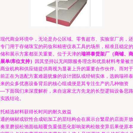
在现代商业环境中，无论是办公区域、零售超市、实验室厂房，
是专门用于存储珠宝的药妆和精密仪表工具的场所，精准且稳定
存储和展示方案都至关重要。位于天津的
瑞祥泰货架厂（商铺、
展单/库位支持）
因其坚持以无间隙服务理念和优质材料考量被
地商业机构和供应链提供商视为显著上升的重要合作伙伴。而对
目前正在为选配方案难题犹豫的设计团队或经销实体，选购瑞祥
带来的众多优惠设备背后的核心组成便是其专注生产的几种物资
——下面我们来深度解析，来自这家北方先龙的长型逻辑设备思
和实践结论。
依托精选材料获得长时间的耐久效益
普通的钢材或软性合成铝加工的层结构会在展示台繁星的店面开
节奏里磨损松弛面临颠覆负重值恶化影响架构松散变异后果使原