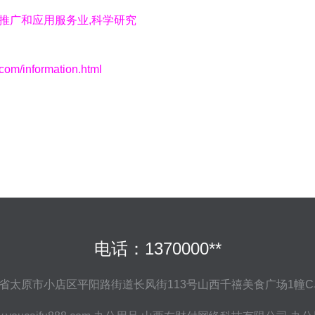
技推广和应用服务业,科学研究
information.html
电话：1370000**
省太原市小店区平阳路街道长风街113号山西千禧美食广场1幢C单